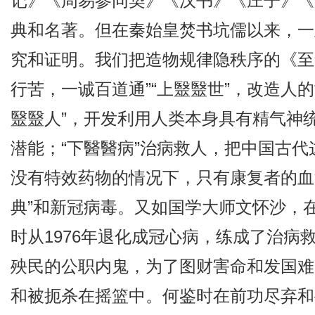
记》《周易参同契》《汉书》《庄子》《
典和名著。但在秦始皇焚书坑儒以来，一
究和证明。我们把造物规律隐秩序的《至
行苦，一诚百道通”“上毉毉世”，改造人
毉毉人”，开发利用人类本身具有精气神
潜能；“下醫醫病”治病救人，把中国古
没有特效药物的情况下，只有康复者的血
典”和新冠病毒。又如国学大师文怀沙，在
时从1976年退化成冠心病，练成了治
殃民的公职内鬼，为了图财害命和发国难
和被扼杀在摇篮中。何鉴时在前功尽弃和