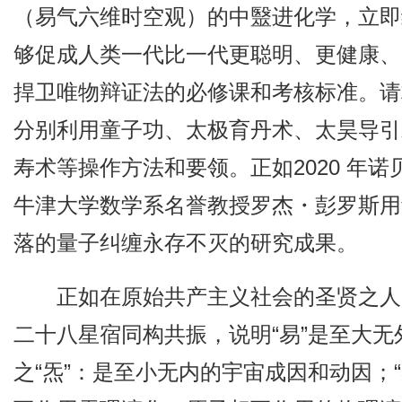
（易气六维时空观）的中毉进化学，立即
够促成人类一代比一代更聪明、更健康、
捍卫唯物辩证法的必修课和考核标准。请
分别利用童子功、太极育丹术、太昊导引
寿术等操作方法和要领。正如2020 年
牛津大学数学系名誉教授罗杰・彭罗斯用
落的量子纠缠永存不灭的研究成果。
正如在原始共产主义社会的圣贤之人
二十八星宿同构共振，说明“易”是至大
之“炁”：是至小无内的宇宙成因和动因；