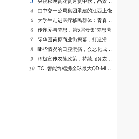
央视秋晚赏花赏月赏中秋，品景品情
由中交一公局集团承建的江西上饶
大学生走进医疗移民群体：青春恰似
传递爱与梦想，第5届云集“梦想暑
际华园荷原商业街揭幕，打造滑雪休
哪些情况的口腔溃疡，会恶化成癌？
积极宣传农险政策，持续服务农户农
TCL智能终端携全球最大QD-Mini L