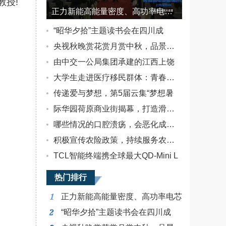
教授!
正力新能高能量密度、高功率电芯独家配套广汽传祺E9
“昭华夕拾”主题读书会在四川成
央视秋晚赏花赏月赏中秋，品景品情
由中交一公局集团承建的江西上饶
大学生走进医疗移民群体：青春恰似
传递爱与梦想，第5届云集“梦想暑
际华园荷原商业街揭幕，打造滑雪休
哪些情况的口腔溃疡，会恶化成癌？
积极宣传农险政策，持续服务农户农
TCL智能终端携全球最大QD-Mini L
热门排行
正力新能高能量密度、高功率电芯
“昭华夕拾”主题读书会在四川成