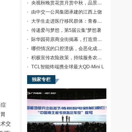
市。据电池中
央视秋晚赏花赏月赏中秋，品景品情
国了解，广汽
由中交一公局集团承建的江西上饶
传祺E9MPV车
型搭载了正力
大学生走进医疗移民群体：青春恰似
新能独家配套
传递爱与梦想，第5届云集“梦想暑
的高能量密
度、高功率电
际华园荷原商业街揭幕，打造滑雪休
芯及匣电池
包，并搭配广
哪些情况的口腔溃疡，会恶化成癌？
汽双电机DHT
积极宣传农险政策，持续服务农户农
技术，纯
TCL智能终端携全球最大QD-Mini L
独家专栏
癌症
，胃
医术交