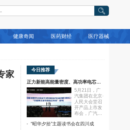
健康奇闻
医药财经
医疗器械
今日推荐
专家
正力新能高能量密度、高功率电芯独家配套广汽传祺E9
5月21日，广
汽集团在北京·
人民大会堂召
开产品上市发
布会，广汽传
祺智电新能源
“昭华夕拾”主题读书会在四川成
E9正式官宣上