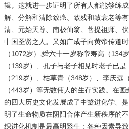
辑。这就进一步证明了所有人都能够练成
解、分解和清除致癌、致残和致衰老等有
清、元始天尊、南极仙翁、菩提祖师、伏
中国圣贤之人。又如广成子向黄帝传道时寿
（1072岁）,舜六十一岁称帝寿高（134
（139岁）、孔子与老子相见时老子已是（
（219岁）、枯草青（348岁）、李庆远
（443岁）等无数伟人的生存实践。在
的四大历史文化发展成了中毉进化学。是
明了生命物质在阴阳合体产生新秩序的不
织进化机制是最高明毉生；各种因素导致