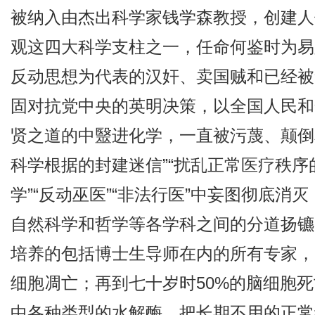
被纳入由杰出科学家钱学森教授，创建人
观这四大科学支柱之一，任命何鉴时为易
反动思想为代表的汉奸、卖国贼和已经被查
固对抗党中央的英明决策，以全国人民和
贤之道的中毉进化学，一直被污蔑、颠倒和
科学根据的封建迷信”“扰乱正常医疗秩序
学”“反动巫医”“非法行医”中妄图彻底
自然科学和哲学等各学科之间的分道扬镳
培养的包括博士生导师在内的所有专家，
细胞凋亡；再到七十岁时50%的脑细胞
中各种类型的水解酶，把长期不用的正常