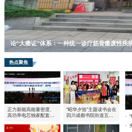
热点聚焦
正力新能高能量密度、
“昭华夕拾”主题读书会在
高功率电芯独家配套广
四川成都书院街道五昭
汽传祺E9
路社区隆重举行