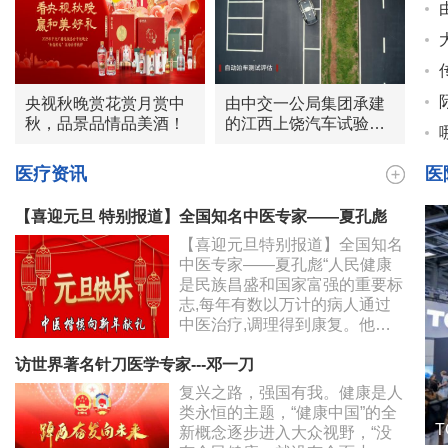
央视秋晚赏花赏月赏中
由中交一公局集团承建
秋，品景品情品美酒！
的江西上饶汽车试验场-
智能网联测试区已正式
进入试运营
医疗资讯
医
【喜迎元旦 特别报道】全国知名中医专家——夏孔彪
【喜迎元旦特别报道】全国知名
中医专家——夏孔彪“人民健康
是民族昌盛和国家富强的重要标
志,每年有数以万计的病人通过
中医治疗,调理得到康复。他们
匠心的中医情怀、点亮无数绝望
访世界著名针刀医学专家---邓一刀
的灯塔，他们在平凡的岗位上忘
我工作,
复兴之路，强国有我。健康是人
类永恒的主题，“健康中国”的全
新概念逐步进入大众视野，“没