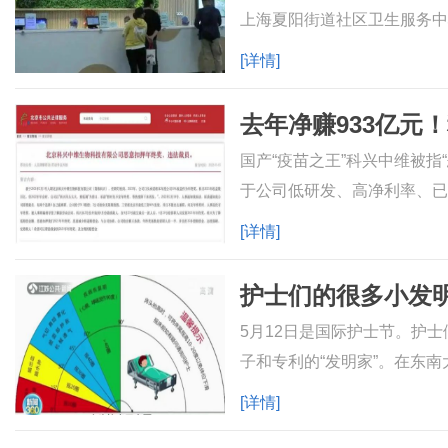
上海夏阳街道社区卫生服务中
和妇女保健门诊将逐步恢复并
[详情]
国产“疫苗之王”科兴中维被
于公司低研发、高净利率、已
开始就没有停过。爆赚900
[详情]
护士们的很多小发
5月12日是国际护士节。护
子和专利的“发明家”。在东
少大难题。拍嗝可以帮助新
[详情]