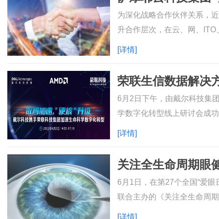
为深化战略合作伙伴关系，近
升合作层次，在云、网、IT
可靠、灵活安全的一站式、全
[详情]
荣联生信数据解决
6月2日下午，由戴尔科技集
学数字化转型线上研讨会成功
享，与业界合作伙伴、专家
[详情]
关注全生命周期眼
6月1日，在第27个全国“爱
联合主办的《关注全生命周期
来自政府、协会、行业、企
[详情]